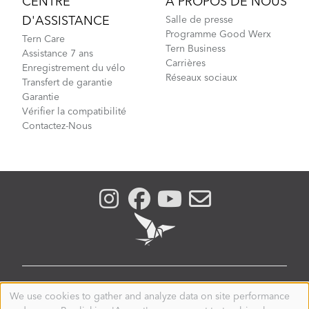
CENTRE
À PROPOS DE NOUS
D'ASSISTANCE
Salle de presse
Programme Good Werx
Tern Care
Tern Business
Assistance 7 ans
Carrières
Enregistrement du vélo
Réseaux sociaux
Transfert de garantie
Garantie
Vérifier la compatibilité
Contactez-Nous
SWITZERLAND
We use cookies to gather and analyze data on site performance
Use