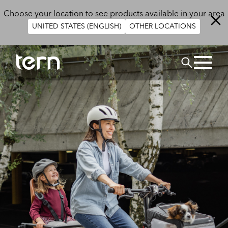
Skip to main content
Choose your location to see products available in your area
UNITED STATES (ENGLISH)
OTHER LOCATIONS
CHERCHER