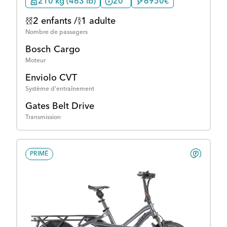
210 kg (463 lb)
20"
6950€
2 enfants /
1 adulte
Nombre de passagers
Bosch Cargo
Moteur
Enviolo CVT
Système d'entraînement
Gates Belt Drive
Transmission
PRIMÉ