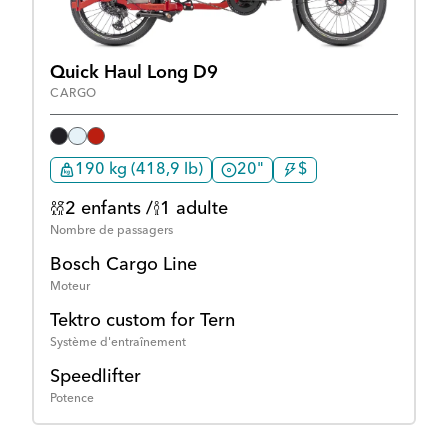
Quick Haul Long D9
CARGO
190 kg (418,9 lb)
20"
$
2 enfants /
1 adulte
Nombre de passagers
Bosch Cargo Line
Moteur
Tektro custom for Tern
Système d'entraînement
Speedlifter
Potence