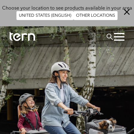
Aller au contenu principal
Choose your location to see products available in your area
UNITED STATES (ENGLISH)
OTHER LOCATIONS
Rechercher