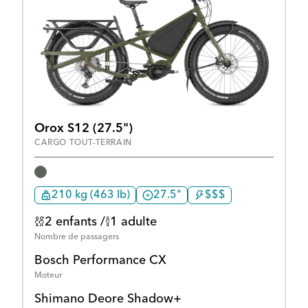
Orox S12 (27.5")
CARGO TOUT-TERRAIN
210 kg (463 lb)
27.5"
$$$
2 enfants /
1 adulte
Nombre de passagers
Bosch Performance CX
Moteur
Shimano Deore Shadow+