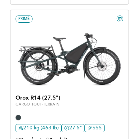
PRIMÉ
Orox R14 (27.5")
CARGO TOUT-TERRAIN
210 kg (463 lb)
27.5"
$$$