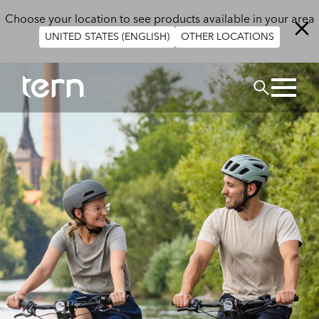
Skip to main content
Choose your location to see products available in your area
UNITED STATES (ENGLISH)
OTHER LOCATIONS
搜尋