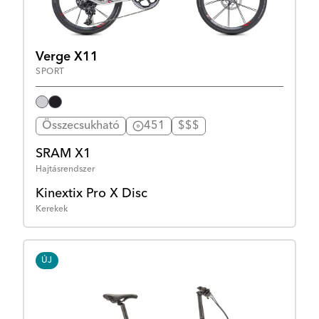
Verge X11
SPORT
Összecsukható
451
$$$
SRAM X1
Hajtásrendszer
Kinextix Pro X Disc
Kerekek
ÚJ