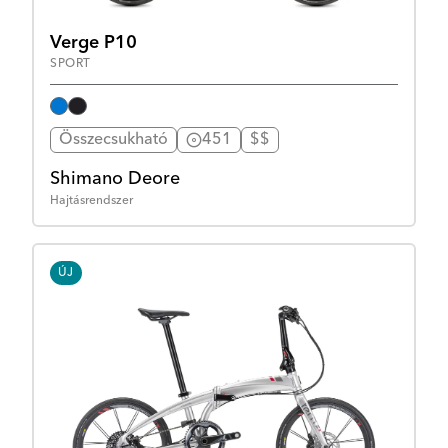
Verge P10
SPORT
Összecsukható
451
$$
Shimano Deore
Hajtásrendszer
ÚJ