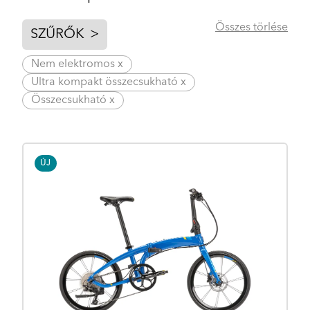
Összes törlése
SZŰRŐK
>
Nem elektromos x
Ultra kompakt összecsukható x
Összecsukható x
ÚJ