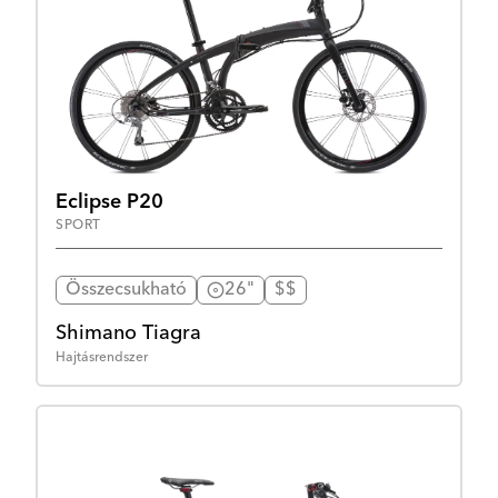
Eclipse P20
SPORT
Összecsukható
26"
$$
Shimano Tiagra
Hajtásrendszer