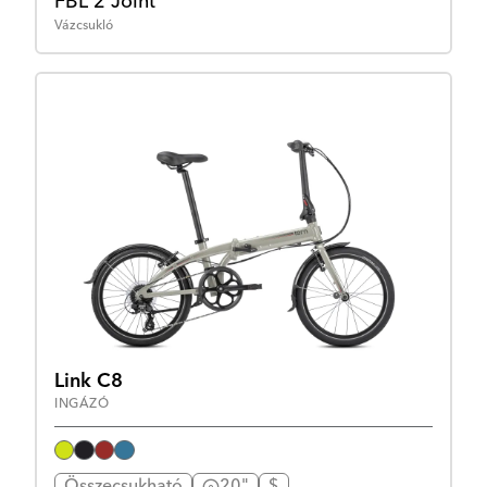
FBL 2 Joint
Vázcsukló
Link C8
INGÁZÓ