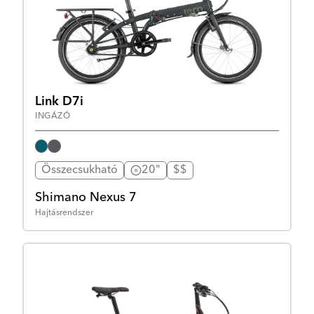
Link D7i
INGÁZÓ
Összecsukható
20"
$$
Shimano Nexus 7
Hajtásrendszer