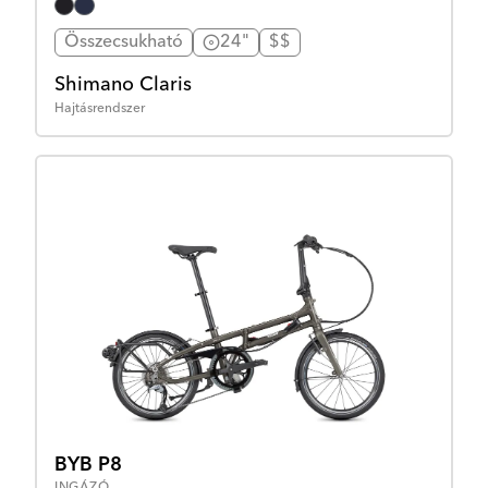
Összecsukható
24"
$$
Shimano Claris
Hajtásrendszer
BYB P8
INGÁZÓ