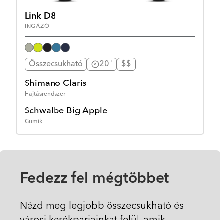
Link D8
INGÁZÓ
Összecsukható
20"
$$
Shimano Claris
Hajtásrendszer
Schwalbe Big Apple
Gumik
Fedezz fel mégtöbbet
Nézd meg legjobb összecsukható és
városi kerékpárjainkat felül, amik