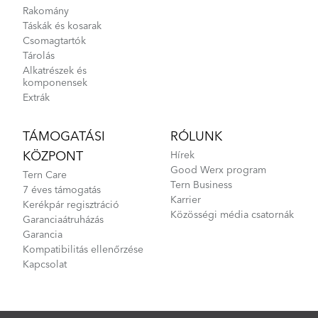
Rakomány
Táskák és kosarak
Csomagtartók
Tárolás
Alkatrészek és
komponensek
Extrák
TÁMOGATÁSI
RÓLUNK
KÖZPONT
Hírek
Good Werx program
Tern Care
Tern Business
7 éves támogatás
Karrier
Kerékpár regisztráció
Közösségi média csatornák
Garanciaátruházás
Garancia
Kompatibilitás ellenőrzése
Kapcsolat