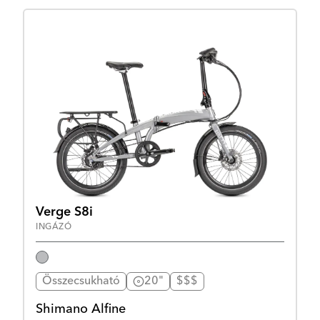
Verge S8i
INGÁZÓ
Összecsukható
20"
$$$
Shimano Alfine