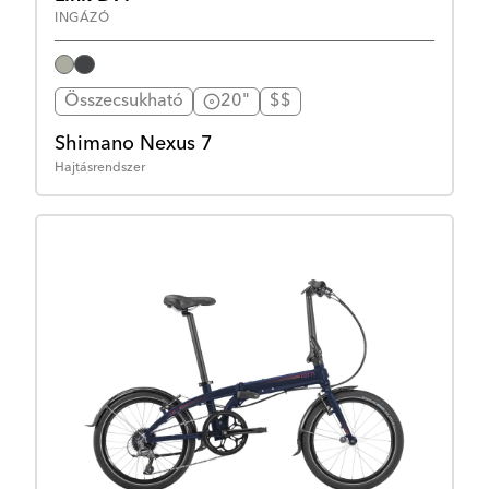
INGÁZÓ
Összecsukható
20"
$$
Shimano Nexus 7
Hajtásrendszer