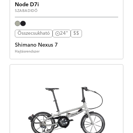
Node D7i
SZABADIDŐ
Összecsukható
24"
$$
Shimano Nexus 7
Hajtásrendszer