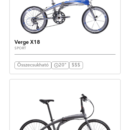
Verge X18
SPORT
Összecsukható
20"
$$$