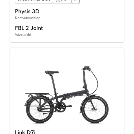
Összecsukható
20"
$
Physis 3D
Kormányoszlop
FBL 2 Joint
Vázcsukló
Link D7i