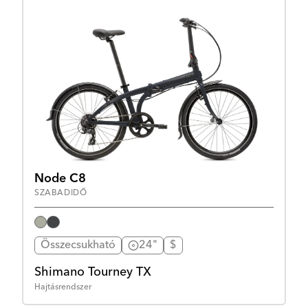
Node C8
SZABADIDŐ
Összecsukható
24"
$
Shimano Tourney TX
Hajtásrendszer