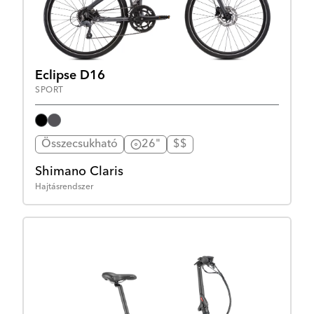
Eclipse D16
SPORT
Összecsukható
26"
$$
Shimano Claris
Hajtásrendszer