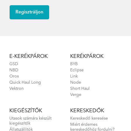
Footer
E-KERÉKPÁROK
KERÉKPÁROK
GSD
BYB
NBD
Eclipse
Orox
Link
Quick Haul Long
Node
Vektron
Short Haul
Verge
KIEGÉSZÍTŐK
KERESKEDŐK
Utasok számára készült
Kereskedő keresése
kiegészítők
Miért érdemes
Állatszállítók
kereskedőhöz fordulni?