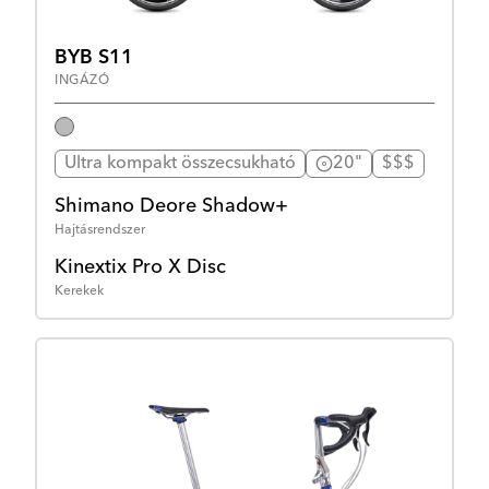
BYB S11
INGÁZÓ
Ultra kompakt összecsukható
20"
$$$
Shimano Deore Shadow+
Hajtásrendszer
Kinextix Pro X Disc
Kerekek