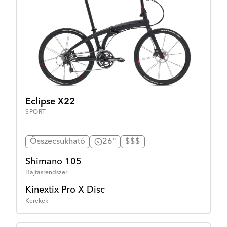
Eclipse X22
SPORT
Összecsukható
26"
$$$
Shimano 105
Hajtásrendszer
Kinextix Pro X Disc
Kerekek