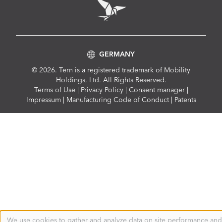
GERMANY
© 2026. Tern is a registered trademark of Mobility
Holdings, Ltd. All Rights Reserved.
Compliance
Terms of Use
|
Privacy Policy
|
Consent manager
|
Menu
Impressum
|
Manufacturing Code of Conduct
|
Patents
We use cookies to gather and analyze data on site performance and