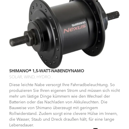
SHIMANO® 1,5-WATT-NABENDYNAMO
SOLAR, WIND, HYDRO...
Diese leichte Nabe versorgt Ihre Fahrradbeleuchtung. So
produzieren Sie Ihren eigenen Strom und müssen sich nicht
mehr um lästige Dinge kümmern wie den Wechsel der
Batterien oder das Nachladen von Akkuleuchten. Die
Bauweise von Shimano überzeugt mit geringem
Rollwiderstand. Zudem sorgt eine clevere Hülse im Innern,
die Wasser, Staub und Dreck draußen hält, für eine lange
Lebensdauer.