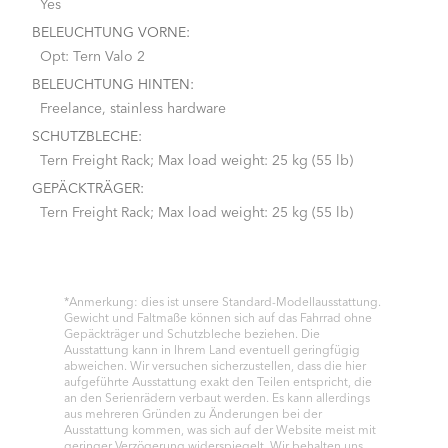
Yes
BELEUCHTUNG VORNE:
Opt: Tern Valo 2
BELEUCHTUNG HINTEN:
Freelance, stainless hardware
SCHUTZBLECHE:
Tern Freight Rack; Max load weight: 25 kg (55 lb)
GEPÄCKTRÄGER:
Tern Freight Rack; Max load weight: 25 kg (55 lb)
*Anmerkung: dies ist unsere Standard-Modellausstattung.
Gewicht und Faltmaße können sich auf das Fahrrad ohne
Gepäckträger und Schutzbleche beziehen. Die
Ausstattung kann in Ihrem Land eventuell geringfügig
abweichen. Wir versuchen sicherzustellen, dass die hier
aufgeführte Ausstattung exakt den Teilen entspricht, die
an den Serienrädern verbaut werden. Es kann allerdings
aus mehreren Gründen zu Änderungen bei der
Ausstattung kommen, was sich auf der Website meist mit
geringer Verzögerung widerspiegelt. Wir behalten uns