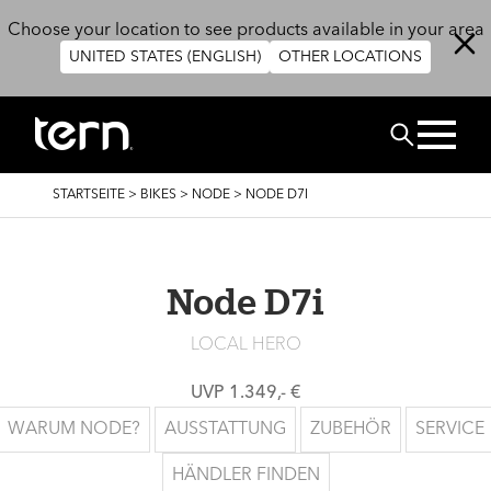
Direkt zum Inhalt
Choose your location to see products available in your area
UNITED STATES (ENGLISH)
OTHER LOCATIONS
SUCHEN
PFADNAVIGATION
STARTSEITE
>
BIKES
>
NODE
>
NODE D7I
Node D7i
LOCAL HERO
UVP 1.349,- €
WARUM NODE?
AUSSTATTUNG
ZUBEHÖR
SERVICE
HÄNDLER FINDEN