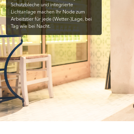
Schutzbleche und integrierte
Lichtanlage machen Ihr Node zum
Arbeitstier für jede (Wetter-)Lage, bei
Tag wie bei Nacht.