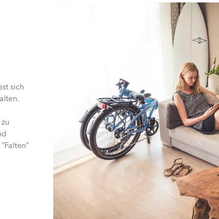
st sich
alten.
 zu
nd
"Falten"