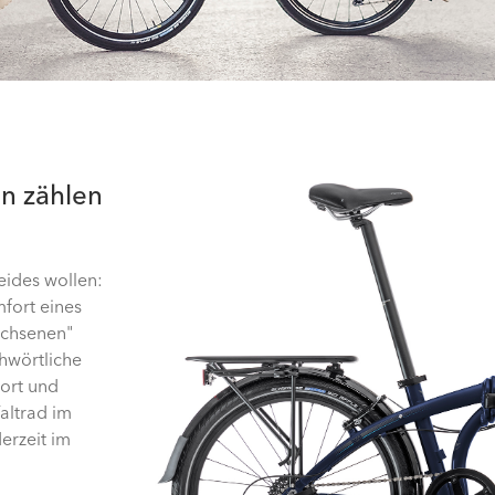
n zählen
eides wollen:
mfort eines
achsenen"
chwörtliche
port und
Faltrad im
erzeit im