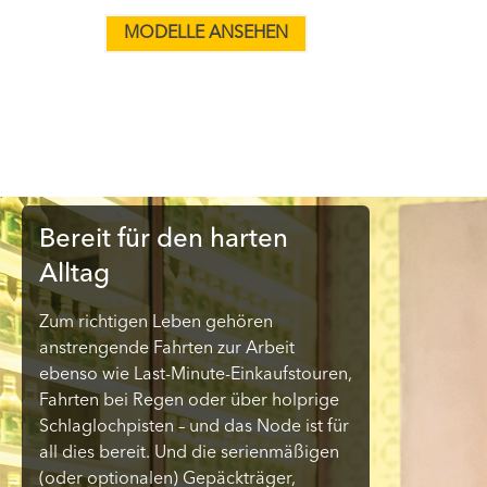
MODELLE ANSEHEN
Bereit für den harten
Alltag
Zum richtigen Leben gehören
anstrengende Fahrten zur Arbeit
ebenso wie Last-Minute-Einkaufstouren,
Fahrten bei Regen oder über holprige
Schlaglochpisten – und das Node ist für
all dies bereit. Und die serienmäßigen
(oder optionalen) Gepäckträger,