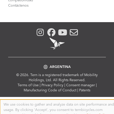
compatibilidad
Contáctenos
ARGENTINA
© 2026. Tern is a registered trademark of Mobility
Holdings, Ltd. All Rights Reserved.
Compliance
Terms of Use
|
Privacy Policy
|
Consent manager
|
Menu
Manufacturing Code of Conduct
|
Patents
We use cookies to gather and analyze data on site performance and
Use
usage. By clicking 'Accept', you consent to ternbicycles.com
of