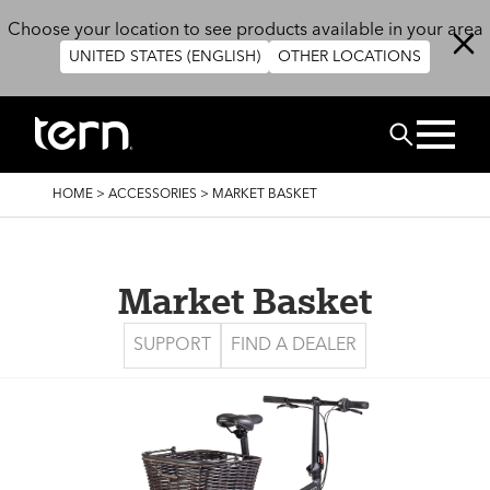
Skip to main content
Choose your location to see products available in your area
UNITED STATES (ENGLISH)
OTHER LOCATIONS
BUSCAR
BREADCRUMB
HOME
>
ACCESSORIES
>
MARKET BASKET
Market Basket
SUPPORT
FIND A DEALER