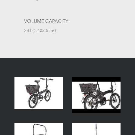
VOLUME CAPACITY
23 l (1.403,5 in³)