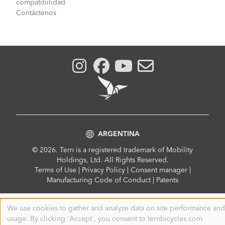
compatibilidad
Contáctenos
ARGENTINA
© 2026. Tern is a registered trademark of Mobility
Holdings, Ltd. All Rights Reserved.
Compliance
Terms of Use
|
Privacy Policy
|
Consent manager
|
Menu
Manufacturing Code of Conduct
|
Patents
We use cookies to gather and analyze data on site performance and
Use
usage. By clicking 'Accept', you consent to ternbicycles.com
of