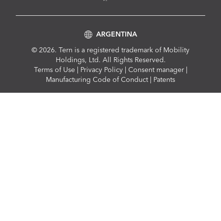
ARGENTINA
© 2026. Tern is a registered trademark of Mobility
Holdings, Ltd. All Rights Reserved.
Compliance
Terms of Use
|
Privacy Policy
|
Consent manager
|
Menu
Manufacturing Code of Conduct
|
Patents