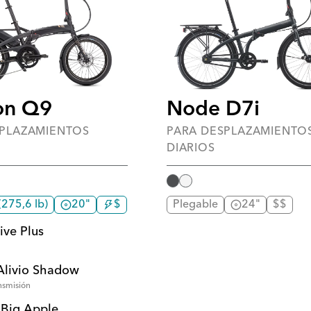
Node D7i
on Q9
PARA DESPLAZAMIENTO
SPLAZAMIENTOS
DIARIOS
Plegable
24"
$$
(275,6 lb)
20"
$
ive Plus
Alivio Shadow
nsmisión
Big Apple