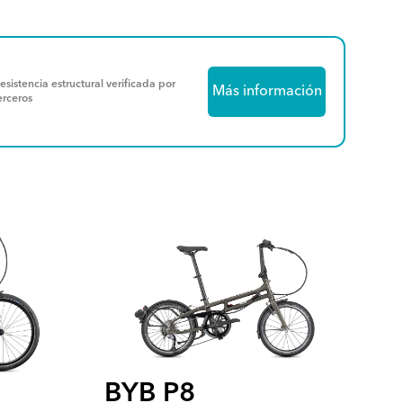
esistencia estructural verificada por
Más información
erceros
BYB P8