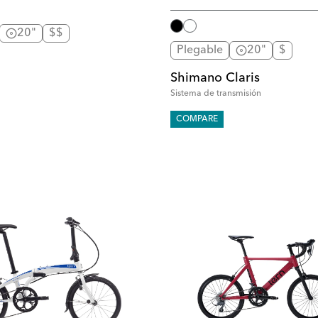
20"
$$
Plegable
20"
$
Shimano Claris
Sistema de transmisión
COMPARE