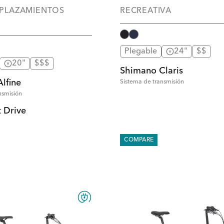
SPLAZAMIENTOS
RECREATIVA
Plegable
24"
$$
20"
$$$
Shimano Claris
lfine
Sistema de transmisión
nsmisión
t Drive
COMPARE