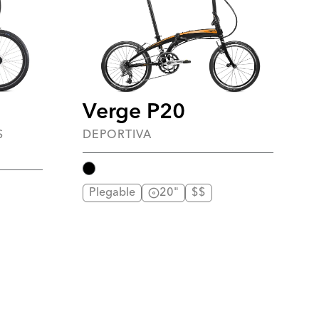
Verge P20
S
DEPORTIVA
Plegable
20"
$$