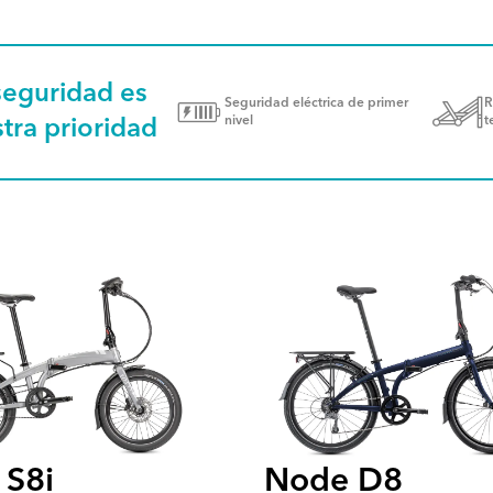
seguridad es
Seguridad eléctrica de primer
R
nivel
t
tra prioridad
 S8i
Node D8