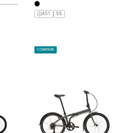
451
$$
COMPARE