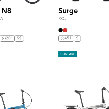
 N8
Surge
VA
ROJI
20"
$$
451
$
COMPARE