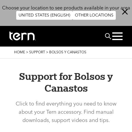
Skip to main content
Choose your location to see products available in your area
UNITED STATES (ENGLISH)
OTHER LOCATIONS
BUSCAR
BREADCRUMB
HOME
>
SUPPORT
>
BOLSOS Y CANASTOS
Support for Bolsos y
Canastos
Click to find everything you need to know
about your Tern accessory. Find manual
downloads, support videos and tips.