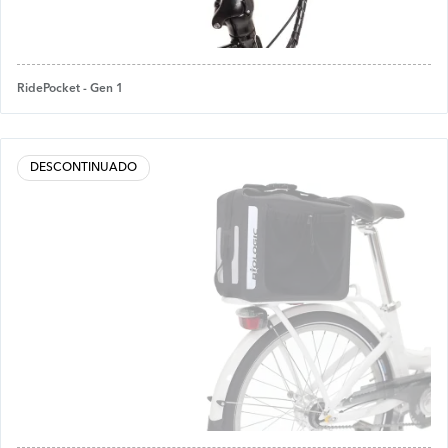
RidePocket - Gen 1
DESCONTINUADO