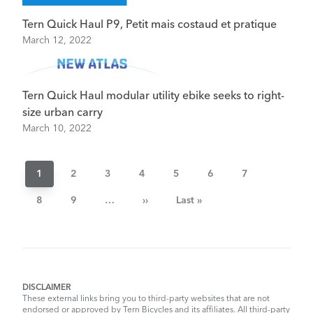
Tern Quick Haul P9, Petit mais costaud et pratique
March 12, 2022
Tern Quick Haul modular utility ebike seeks to right-
size urban carry
March 10, 2022
Pagination
Current
1
Página
2
Página
3
Página
4
Página
5
Página
6
Página
7
page
Página
8
Página
9
…
Next
››
Last
Last »
page
page
DISCLAIMER
These external links bring you to third-party websites that are not
endorsed or approved by Tern Bicycles and its affiliates. All third-party