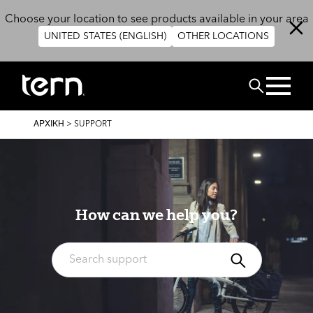
Παράκαμψη προς το κυρίως περιεχόμενο
Choose your location to see products available in your area
UNITED STATES (ENGLISH)
OTHER LOCATIONS
ΑΝΑΖΗΤΗΣ
BREADCRUMB
ΑΡΧΙΚΉ
>
SUPPORT
How can we help you?
ΑΝΑΖΗΤΗ