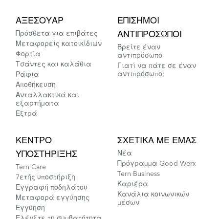
ΑΞΕΣΟΥΆΡ
ΕΠΊΣΗΜΟΙ
Πρόσθετα για επιβάτες
ΑΝΤΙΠΡΌΣΩΠΟΙ
Μεταφορείς κατοικίδιων
Βρείτε έναν
Φορτία
αντιπρόσωπο
Τσάντες και καλάθια
Γιατί να πάτε σε έναν
αντιπρόσωπο;
Ράφια
Αποθήκευση
Ανταλλακτικά και
εξαρτήματα
Εξτρά
ΚΈΝΤΡΟ
ΣΧΕΤΙΚΆ ΜΕ ΕΜΆΣ
ΥΠΟΣΤΉΡΙΞΗΣ
Νέα
Πρόγραμμα Good Werx
Tern Care
Tern Business
7ετής υποστήριξη
Καριέρα
Εγγραφή ποδηλάτου
Κανάλια κοινωνικών
Μεταφορά εγγύησης
μέσων
Εγγύηση
Ελέγξτε τη συμβατότητα