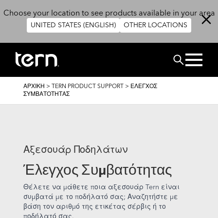
Παράκαμψη προς το κυρίως περιεχόμενο
Choose your location to see products available in your area
UNITED STATES (ENGLISH)
OTHER LOCATIONS
ΑΝΑΖΗΤΗΣ
BREADCRUMB
ΑΡΧΙΚΉ
>
TERN PRODUCT SUPPORT
>
ΈΛΕΓΧΟΣ
ΣΥΜΒΑΤΌΤΗΤΑΣ
Αξεσουάρ Ποδηλάτων
Έλεγχος Συμβατότητας
Θέλετε να μάθετε ποια αξεσουάρ Tern είναι
συμβατά με το ποδήλατό σας; Αναζητήστε με
βάση τον αριθμό της ετικέτας σέρβις ή το
ποδήλατό σας.