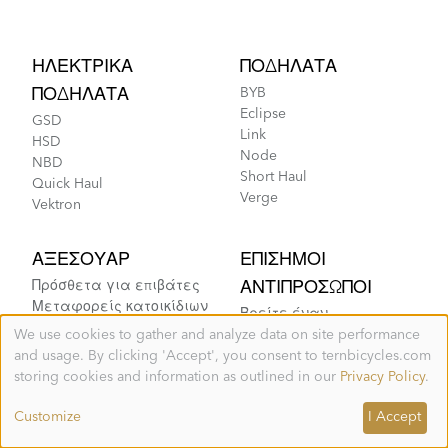
Footer
ΗΛΕΚΤΡΙΚΆ
ΠΟΔΉΛΑΤΑ
ΠΟΔΉΛΑΤΑ
BYB
Eclipse
GSD
Link
HSD
Node
NBD
Short Haul
Quick Haul
Verge
Vektron
ΑΞΕΣΟΥΆΡ
ΕΠΊΣΗΜΟΙ
Πρόσθετα για επιβάτες
ΑΝΤΙΠΡΌΣΩΠΟΙ
Μεταφορείς κατοικίδιων
Βρείτε έναν
Φορτία
αντιπρόσωπο
We use cookies to gather and analyze data on site performance
Use
Τσάντες και καλάθια
Γιατί να πάτε σε έναν
and usage. By clicking 'Accept', you consent to ternbicycles.com
of
αντιπρόσωπο;
Ράφια
personal
storing cookies and information as outlined in our
Privacy Policy
.
Αποθήκευση
data
and
Ανταλλακτικά και
Customize
I Accept
cookies
εξαρτήματα