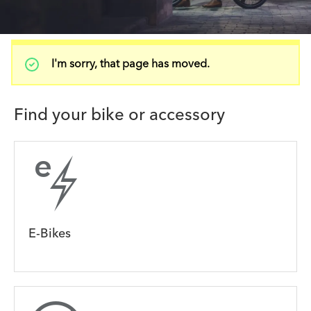
Status
I'm sorry, that page has moved.
message
Find your bike or accessory
E-Bikes