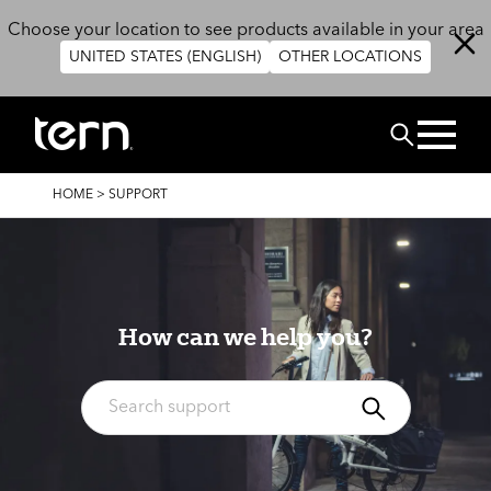
Skip to main content
Choose your location to see products available in your area
UNITED STATES (ENGLISH)
OTHER LOCATIONS
搜尋
BREADCRUMB
HOME
>
SUPPORT
How can we help you?
搜尋