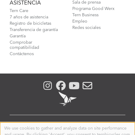
ASISTENCIA
Sala de prensa
Programa Good Werx
Tern Care
Tern Business
7 años de asistencia
Empleo
Registro de bicicletas
Redes sociales
Transferencia de garantía
Garantía
Comprobar
compatibilidad
Contáctenos
PARAGUAY
We use cookies to gather and analyze data on site performance
Use
and usage. By clicking 'Accept', you consent to ternbicycles.com