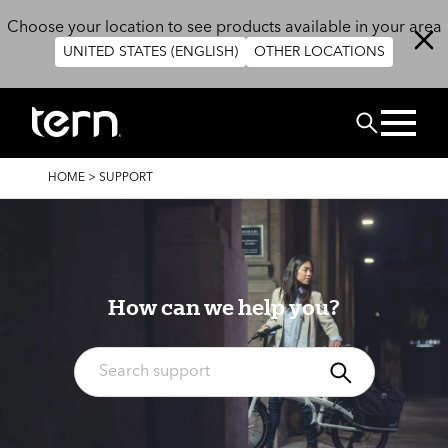
Skip to main content
Choose your location to see products available in your area
UNITED STATES (ENGLISH)
OTHER LOCATIONS
BUSCAR
BREADCRUMB
HOME
>
SUPPORT
How can we help you?
BUSCAR