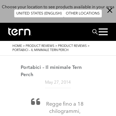
Skip to main content
Choose your location to see products available in your area
UNITED STATES (ENGLISH)
OTHER LOCATIONS
BUSCAR
BREADCRUMB
HOME
>
PRODUCT REVIEWS
>
PRODUCT REVIEWS
>
PORTABICI – IL MINIMALE TERN PERCH
Portabici – Il minimale Tern
Perch
May 27, 2014
Regge fino a 18
chilogrammi,