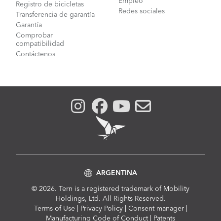
Empleo
Registro de bicicletas
Redes sociales
Transferencia de garantía
Garantía
Comprobar
compatibilidad
Contáctenos
ARGENTINA
© 2026. Tern is a registered trademark of Mobility
Holdings, Ltd. All Rights Reserved.
Compliance
Terms of Use
|
Privacy Policy
|
Consent manager
|
Menu
Manufacturing Code of Conduct
|
Patents