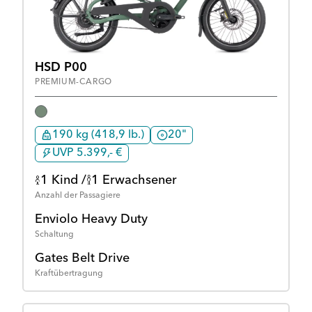
HSD P00
PREMIUM-CARGO
190 kg (418,9 lb.)
20"
UVP 5.399,- €
1 Kind /
1 Erwachsener
Anzahl der Passagiere
Enviolo Heavy Duty
Schaltung
Gates Belt Drive
Kraftübertragung