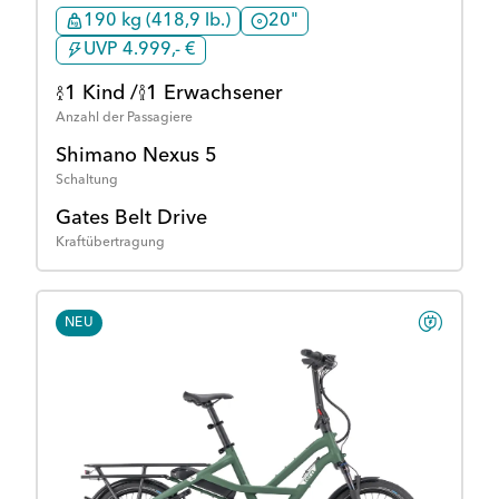
190 kg (418,9 lb.)
20"
UVP 4.999,- €
1 Kind /
1 Erwachsener
Anzahl der Passagiere
Shimano Nexus 5
Schaltung
Gates Belt Drive
Kraftübertragung
NEU