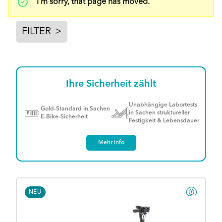
Statusmeldung
I'm sorry, that page has moved.
FILTER
>
Ihre Sicherheit zählt
Unabhängige Labortests
Gold-Standard in Sachen
in Sachen struktureller
E-Bike-Sicherheit
Festigkeit & Lebensdauer
Mehr Info
NEU