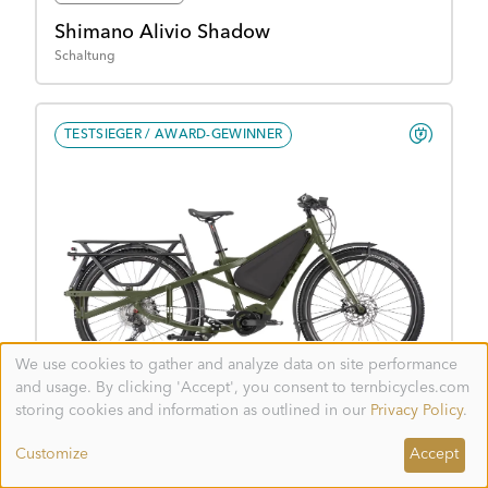
Shimano Alivio Shadow
Schaltung
TESTSIEGER / AWARD-GEWINNER
We use cookies to gather and analyze data on site performance
Use
and usage. By clicking 'Accept', you consent to ternbicycles.com
of
Orox S12 (29")
personal
storing cookies and information as outlined in our
Privacy Policy
.
data
OFFROAD-CARGO
and
Customize
Accept
cookies