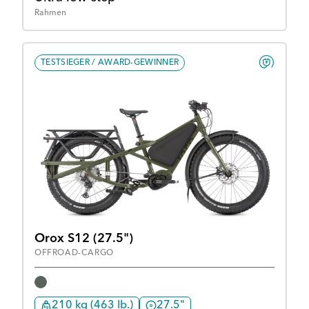
Rahmen
TESTSIEGER / AWARD-GEWINNER
Orox S12 (27.5")
OFFROAD-CARGO
210 kg (463 lb.)
27.5"