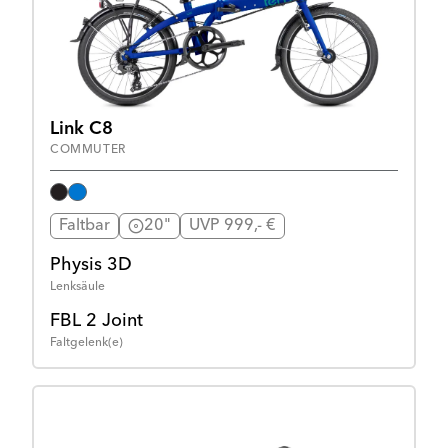
Link C8
COMMUTER
Faltbar
20"
UVP 999,- €
Physis 3D
Lenksäule
FBL 2 Joint
Faltgelenk(e)