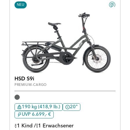
NEU
HSD S9i
PREMIUM-CARGO
190 kg (418,9 lb.)
20"
UVP 6.699,- €
1 Kind /
1 Erwachsener