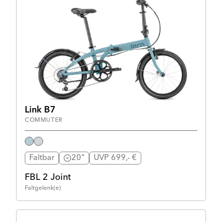
Link B7
COMMUTER
Faltbar
20"
UVP 699,- €
FBL 2 Joint
Faltgelenk(e)