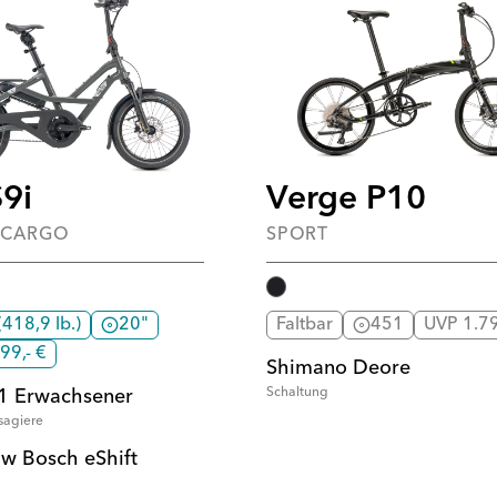
9i
Verge P10
-CARGO
SPORT
418,9 lb.)
20"
Faltbar
451
UVP 1.79
99,- €
Shimano Deore
Schaltung
1 Erwachsener
sagiere
w Bosch eShift