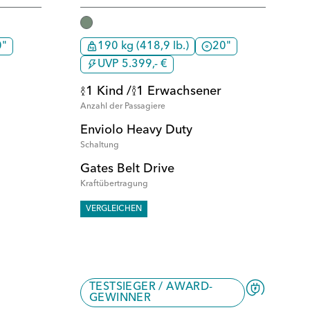
0"
190 kg (418,9 lb.)
20"
UVP 5.399,- €
1 Kind /
1 Erwachsener
Anzahl der Passagiere
Enviolo Heavy Duty
Schaltung
Gates Belt Drive
Kraftübertragung
VERGLEICHEN
TESTSIEGER / AWARD-
GEWINNER