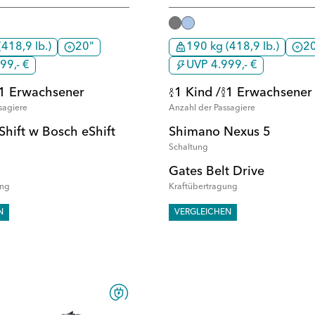
418,9 lb.)
20"
190 kg (418,9 lb.)
2
99,- €
UVP 4.999,- €
1 Erwachsener
1 Kind /
1 Erwachsener
sagiere
Anzahl der Passagiere
Shift w Bosch eShift
Shimano Nexus 5
Schaltung
Gates Belt Drive
ung
Kraftübertragung
N
VERGLEICHEN