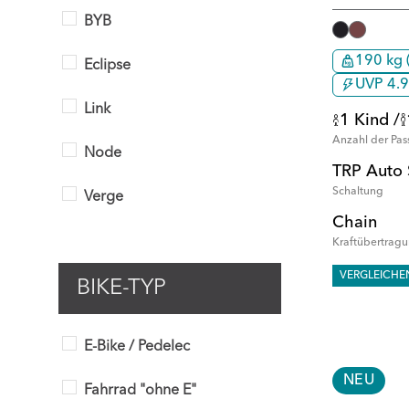
BYB
190 kg (
Eclipse
UVP 4.9
Link
1 Kind /
Anzahl der Pas
Node
TRP Auto 
Schaltung
Verge
Chain
Kraftübertrag
VERGLEICHE
BIKE-TYP
E-Bike / Pedelec
NEU
Fahrrad "ohne E"