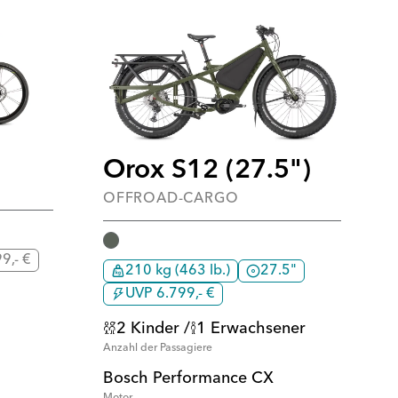
Orox S12 (27.5")
OFFROAD-CARGO
9,- €
210 kg (463 lb.)
27.5"
UVP 6.799,- €
2 Kinder /
1 Erwachsener
Anzahl der Passagiere
Bosch Performance CX
Motor