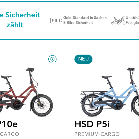
e Sicherheit
Gold-Standard in Sachen
Unabhän
E-Bike-Sicherheit
Festigk
zählt
NEU
P10e
HSD P5i
-CARGO
PREMIUM-CARGO