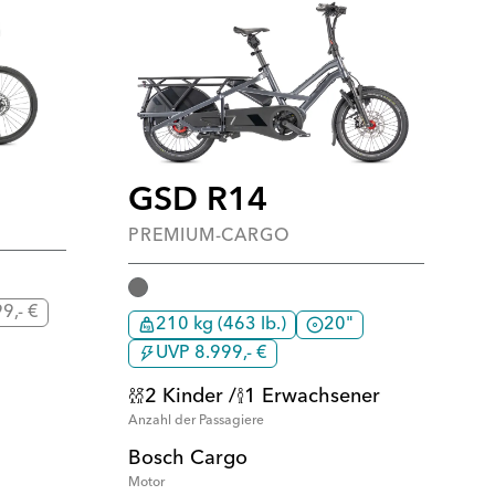
GSD R14
PREMIUM-CARGO
9,- €
210 kg (463 lb.)
20"
UVP 8.999,- €
2 Kinder /
1 Erwachsener
Anzahl der Passagiere
Bosch Cargo
Motor