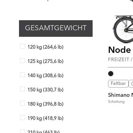
GESAMTGEWICHT
120 kg (264,6 lb)
Node 
FREIZEIT 
125 kg (275,6 lb)
140 kg (308,6 lb)
Faltbar
150 kg (330,7 lb)
Shimano 
Schaltung
180 kg (396,8 lb)
190 kg (418,9 lb)