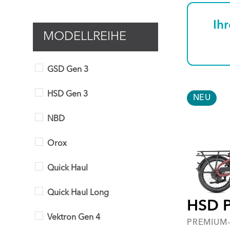
Ihr
MODELLREIHE
GSD Gen 3
HSD Gen 3
NEU
NBD
Orox
Quick Haul
Quick Haul Long
HSD 
Vektron Gen 4
PREMIUM