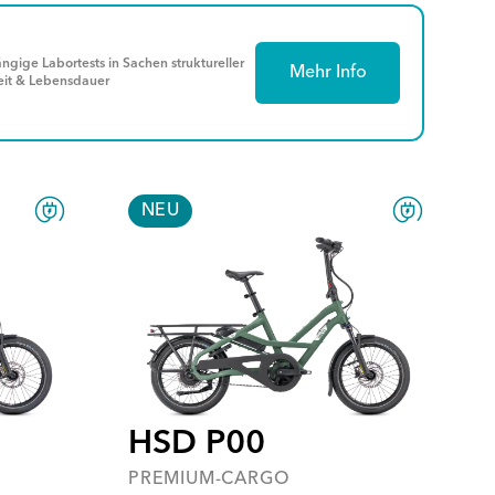
gige Labortests in Sachen struktureller
Mehr Info
eit & Lebensdauer
NEU
HSD P00
PREMIUM-CARGO