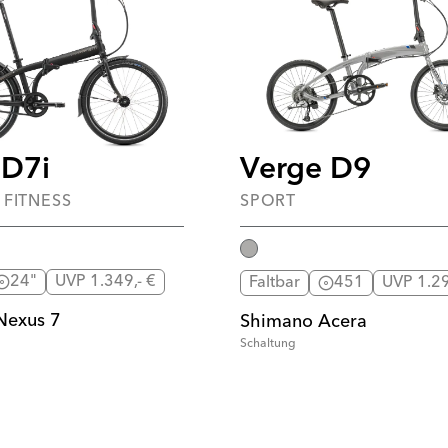
D7i
Verge D9
/ FITNESS
SPORT
24"
UVP 1.349,- €
Faltbar
451
UVP 1.29
Nexus 7
Shimano Acera
Schaltung