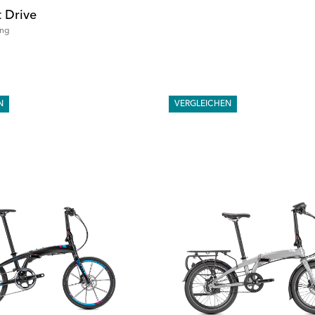
t Drive
ung
N
VERGLEICHEN