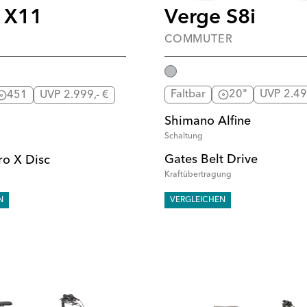
Verge S8i
 X11
COMMUTER
Faltbar
20"
UVP 2.49
451
UVP 2.999,- €
Shimano Alfine
Schaltung
Gates Belt Drive
ro X Disc
Kraftübertragung
N
VERGLEICHEN