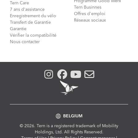
Programme Good Werx
Tern Care
Tern Businnes
7 ans d'assistance
Offres d'emploi
Enregistrement du vélo
Réseaux sociaux
Transfert de Garantie
Garantie
Vérifier la compatibilité
Nous contacter
BELGIUM
© 2026. Tern is a registered trademark of Mobility
Holdings, Ltd. All Rights Reserved.
Compliance