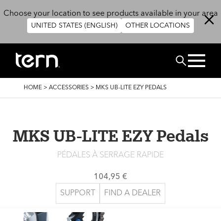
Skip to main content
Choose your location to see products available in your area
UNITED STATES (ENGLISH)
OTHER LOCATIONS
RECHERCHE
BREADCRUMB
HOME
>
ACCESSORIES
>
MKS UB-LITE EZY PEDALS
MKS UB-LITE EZY Pedals
PÉDALES À SERRAGE RAPIDE
104,95 €
SUPPORT
FIND A DEALER