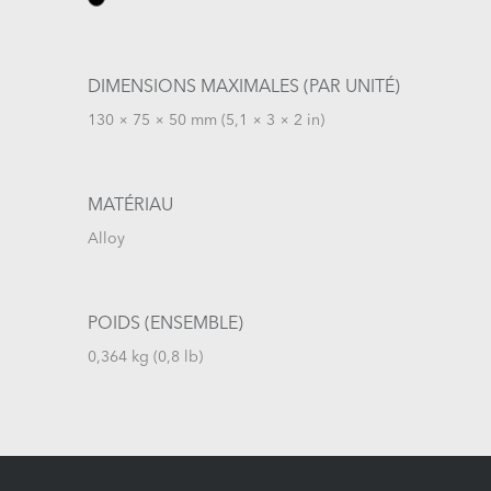
DIMENSIONS MAXIMALES (PAR UNITÉ)
130 × 75 × 50 mm (5,1 × 3 × 2 in)
MATÉRIAU
Alloy
POIDS (ENSEMBLE)
0,364 kg (0,8 lb)