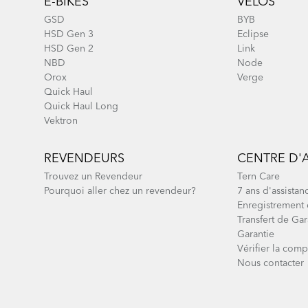
E-BIKES
VÉLOS
GSD
BYB
HSD Gen 3
Eclipse
HSD Gen 2
Link
NBD
Node
Orox
Verge
Quick Haul
Quick Haul Long
Vektron
REVENDEURS
CENTRE D'
Trouvez un Revendeur
Tern Care
Pourquoi aller chez un revendeur?
7 ans d'assistan
Enregistrement 
Transfert de Gar
Garantie
Vérifier la compa
Nous contacter