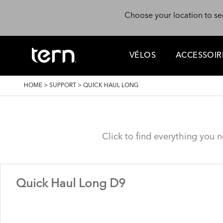
Skip to main content
Choose your location to se
VÉLOS
ACCESSOIR
BREADCRUMB
HOME
>
SUPPORT
>
QUICK HAUL LONG
Click to find everything you 
Quick Haul Long D9