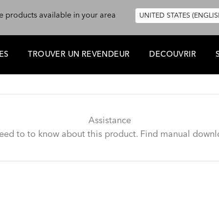
e products available in your area
UNITED STATES (ENGLIS
ES
TROUVER UN REVENDEUR
DECOUVRIR
Assistance
need to to know about this product. Find manual downl