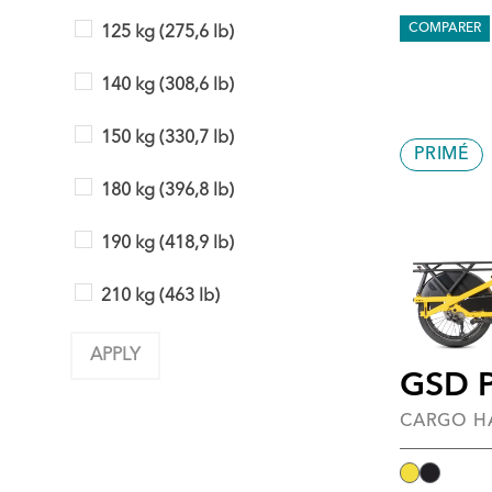
COMPARER
125 kg (275,6 lb)
140 kg (308,6 lb)
150 kg (330,7 lb)
PRIMÉ
180 kg (396,8 lb)
190 kg (418,9 lb)
210 kg (463 lb)
APPLY
GSD 
CARGO H