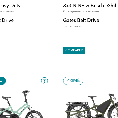
eavy Duty
3x3 NINE w Bosch eShift
 vitesses
Changement de vitesses
t Drive
Gates Belt Drive
Transmission
COMPARER
U
PRIMÉ