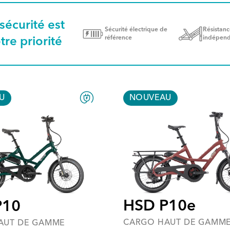
sécurité est
Sécurité électrique de
Résistanc
référence
indépen
tre priorité
U
NOUVEAU
HSD P10e
P10
CARGO HAUT DE GAMM
AUT DE GAMME