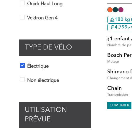
Quick Haul Long
Vektron Gen 4
180 kg 
4.799,- 
1 enfant 
Nombre de pa
TYPE DE VÉLO
Bosch Pe
Moteur
Électrique
Shimano 
Changement de
Non électrique
Chain
Transmission
COMPARER
UTILISATION
PRÉVUE