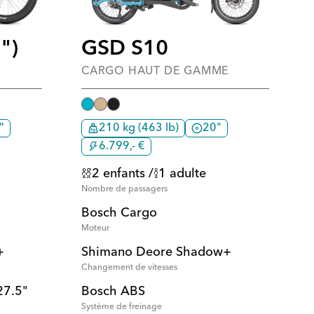
")
GSD S10
CARGO HAUT DE GAMME
"
210 kg (463 lb)
20"
6.799,- €
2 enfants /
1 adulte
Nombre de passagers
Bosch Cargo
Moteur
+
Shimano Deore Shadow+
Changement de vitesses
27.5"
Bosch ABS
Système de freinage