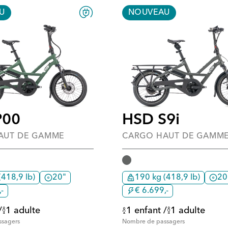
U
NOUVEAU
P00
HSD S9i
AUT DE GAMME
CARGO HAUT DE GAMM
(418,9 lb)
20"
190 kg (418,9 lb)
20
-
€ 6.699,-
/
1 adulte
1 enfant /
1 adulte
ssagers
Nombre de passagers