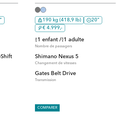
"
190 kg (418,9 lb)
20"
€ 4.999,-
1 enfant /
1 adulte
Nombre de passagers
Shift
Shimano Nexus 5
Changement de vitesses
Gates Belt Drive
Transmission
COMPARER