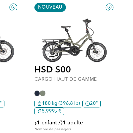
NOUVEAU
HSD S00
E
CARGO HAUT DE GAMME
"
180 kg (396,8 lb)
20"
5.999,- €
1 enfant /
1 adulte
Nombre de passagers