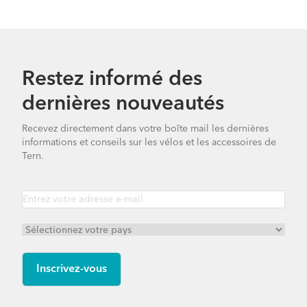
Verge D9 - Gen 2
Verge X30h - Gen 1
Restez informé des
dernières nouveautés
Verge Tour - Gen 2
Recevez directement dans votre boîte mail les dernières
informations et conseils sur les vélos et les accessoires de
Verge S8i - Gen 1
Verge P18 - Gen 1
Tern.
Verge N8 - Gen 3