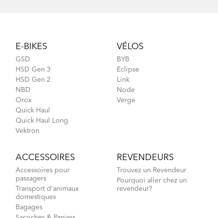
Verge S27h - Gen 1
Footer
E-BIKES
VÉLOS
GSD
BYB
HSD Gen 3
Eclipse
HSD Gen 2
Link
NBD
Node
Orox
Verge
Quick Haul
Quick Haul Long
Vektron
ACCESSOIRES
REVENDEURS
Accessoires pour
Trouvez un Revendeur
passagers
Pourquoi aller chez un
Transport d'animaux
revendeur?
domestiques
Bagages
Sacoches & Paniers