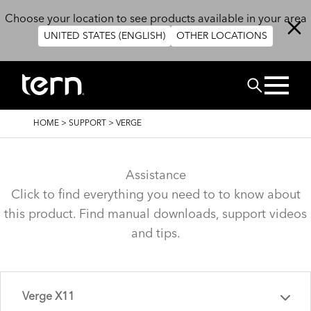
Skip to main content
Choose your location to see products available in your area
UNITED STATES (ENGLISH)
OTHER LOCATIONS
RECHERCHE
BREADCRUMB
HOME
>
SUPPORT
>
VERGE
Assistance
Click to find everything you need to to know about
this product. Find manual downloads, support videos
and tips.
Verge X11