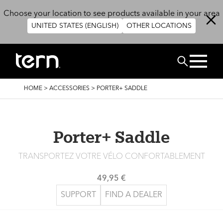
Skip to main content
Choose your location to see products available in your area
UNITED STATES (ENGLISH)
OTHER LOCATIONS
RECHERCHE
BREADCRUMB
HOME
>
ACCESSORIES
>
PORTER+ SADDLE
Porter+ Saddle
TRANSPORTEZ VOTRE VÉLO CONFORTABLEMENT
49,95 €
SUPPORT
FIND A DEALER