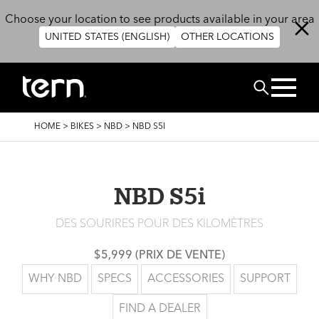
Skip to main content
Choose your location to see products available in your area
UNITED STATES (ENGLISH)
OTHER LOCATIONS
Search
BREADCRUMB
HOME
>
BIKES
>
NBD
>
NBD S5I
NBD S5i
DES SOURIRES POUR DES KILOMÈTRES
$5,999 (PRIX DE VENTE)
WHY NBD
SPECS
ACCESSORIES
SUPPORT
FIND A DEALER