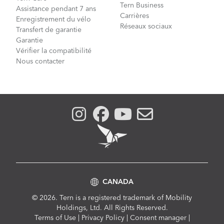
Tern Business
Assistance pendant 7 ans
Carrières
Enregistrement du vélo
Réseaux sociaux
Transfert de garantie
Garantie
Vérifier la compatibilité
Nous contacter
CANADA
© 2026. Tern is a registered trademark of Mobility
Holdings, Ltd. All Rights Reserved.
Compliance
Terms of Use
|
Privacy Policy
|
Consent manager
|