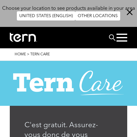
Skip to main content
Choose your location to see products available in your area
UNITED STATES (ENGLISH)
OTHER LOCATIONS
Search
BREADCRUMB
HOME
>
TERN CARE
C'est gratuit. Assurez-
vous donc de vous