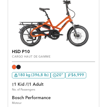
HSD P10
CARGO HAUT DE GAMME
180 kg (396,8 lb)
20"
$6,999
1 Kid /
1 Adult
No. of Passengers
Bosch Performance
Moteur