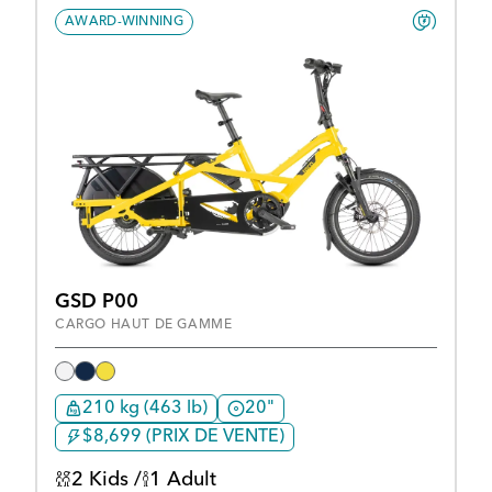
AWARD-WINNING
GSD P00
CARGO HAUT DE GAMME
210 kg (463 lb)
20"
$8,699 (PRIX DE VENTE)
2 Kids /
1 Adult