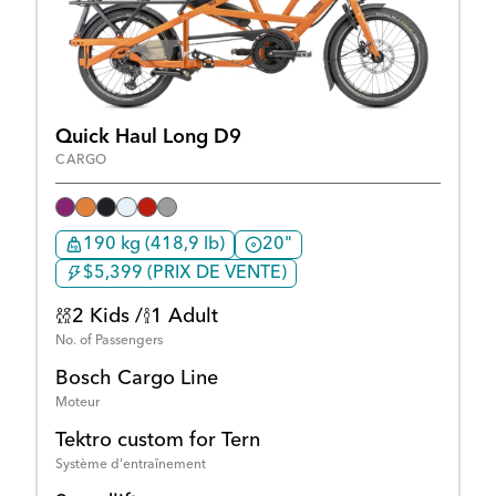
Quick Haul Long D9
CARGO
190 kg (418,9 lb)
20"
$5,399 (PRIX DE VENTE)
2 Kids /
1 Adult
No. of Passengers
Bosch Cargo Line
Moteur
Tektro custom for Tern
Système d'entraînement