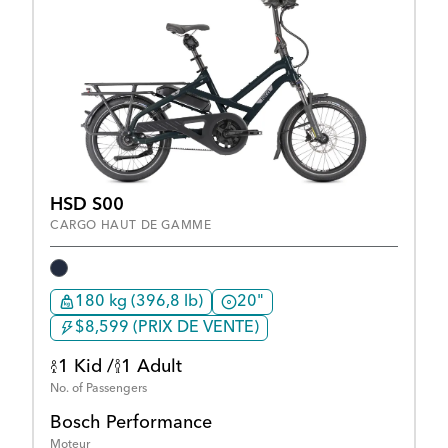
HSD S00
CARGO HAUT DE GAMME
180 kg (396,8 lb)
20"
$8,599 (PRIX DE VENTE)
1 Kid /
1 Adult
No. of Passengers
Bosch Performance
Moteur