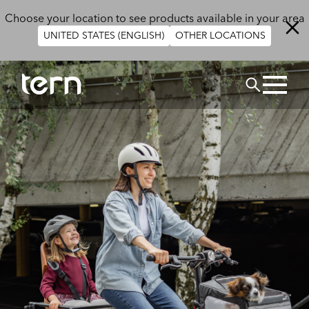
Skip to main content
Choose your location to see products available in your area
UNITED STATES (ENGLISH)
OTHER LOCATIONS
Search