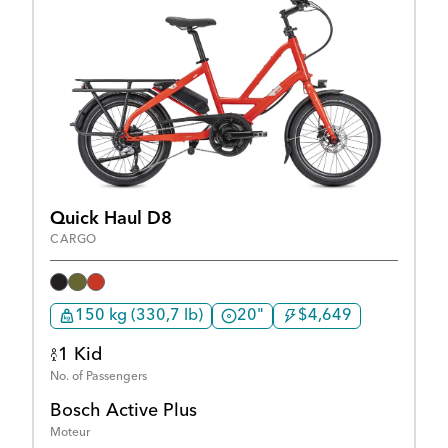
Quick Haul D8
CARGO
150 kg (330,7 lb)
20"
$4,649
1 Kid
No. of Passengers
Bosch Active Plus
Moteur