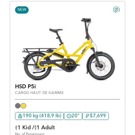
NEW
HSD P5i
CARGO HAUT DE GAMME
190 kg (418,9 lb)
20"
$7,699
1 Kid /
1 Adult
No. of Passengers