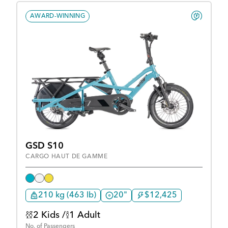
AWARD-WINNING
GSD S10
CARGO HAUT DE GAMME
210 kg (463 lb)
20"
$12,425
2 Kids /
1 Adult
No. of Passengers