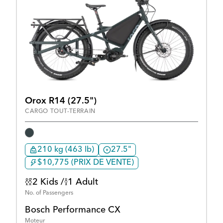
Orox R14 (27.5")
CARGO TOUT-TERRAIN
210 kg (463 lb)
27.5"
$10,775 (PRIX DE VENTE)
2 Kids /
1 Adult
No. of Passengers
Bosch Performance CX
Moteur