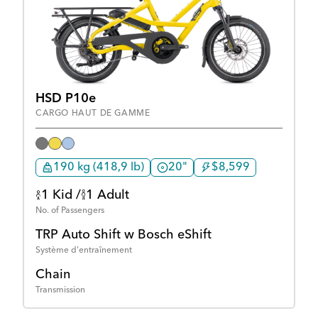
HSD P10e
CARGO HAUT DE GAMME
190 kg (418,9 lb)
20"
$8,599
1 Kid /
1 Adult
No. of Passengers
TRP Auto Shift w Bosch eShift
Système d'entraînement
Chain
Transmission