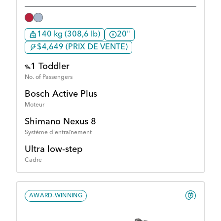
140 kg (308,6 lb)
20"
$4,649 (PRIX DE VENTE)
1 Toddler
No. of Passengers
Bosch Active Plus
Moteur
Shimano Nexus 8
Système d'entraînement
Ultra low-step
Cadre
AWARD-WINNING