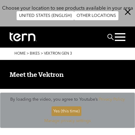
Skip to main content
Choose your location to see products available in your area
UNITED STATES (ENGLISH)
OTHER LOCATIONS
Search
BREADCRUMB
HOME
>
BIKES
>
VEKTRON GEN 3
Meet the Vektron
By loading the video, you agree to Youtube’s
Privacy Policy
Yes (this time)
Manage privacy settings