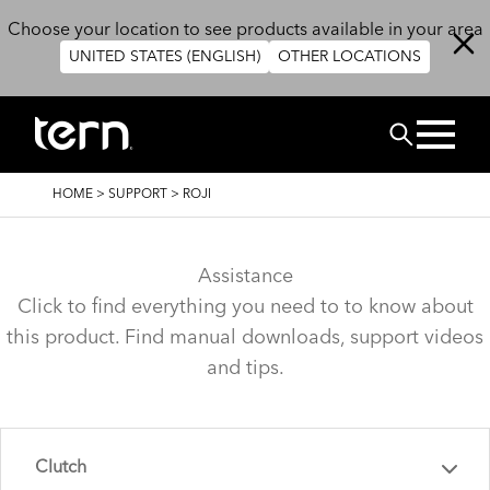
Skip to main content
Choose your location to see products available in your area
UNITED STATES (ENGLISH)
OTHER LOCATIONS
Search
BREADCRUMB
HOME
>
SUPPORT
>
ROJI
Assistance
Click to find everything you need to to know about
this product. Find manual downloads, support videos
and tips.
Clutch