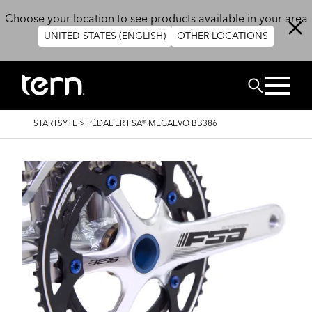
Skip to main content
Choose your location to see products available in your area
UNITED STATES (ENGLISH)
OTHER LOCATIONS
CHERCHER
BREADCRUMB
STARTSYTE
>
PÉDALIER FSA® MEGAEVO BB386