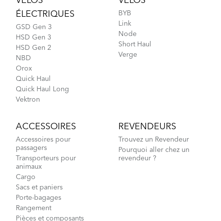
VÉLOS
VÉLOS
ÉLECTRIQUES
BYB
Link
GSD Gen 3
Node
HSD Gen 3
Short Haul
HSD Gen 2
Verge
NBD
Orox
Quick Haul
Quick Haul Long
Vektron
ACCESSOIRES
REVENDEURS
Accessoires pour
Trouvez un Revendeur
passagers
Pourquoi aller chez un
Transporteurs pour
revendeur ?
animaux
Cargo
Sacs et paniers
Porte-bagages
Rangement
Pièces et composants