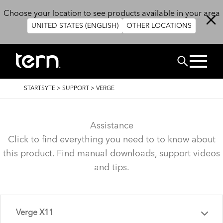
Skip to main content
Choose your location to see products available in your area
UNITED STATES (ENGLISH)
OTHER LOCATIONS
CHERCHER
BREADCRUMB
STARTSYTE
>
SUPPORT
>
VERGE
Assistance
Click to find everything you need to to know about
this product. Find manual downloads, support videos
and tips.
Verge X11