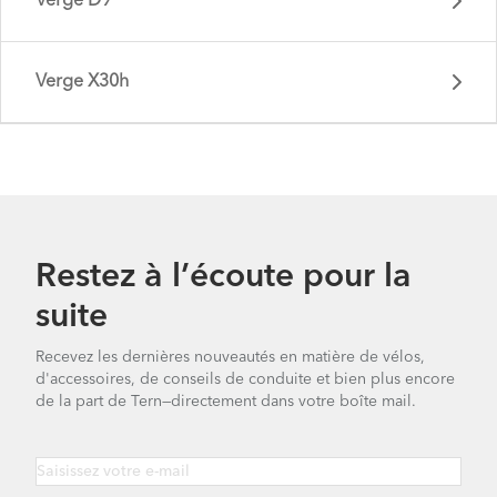
Verge D9
Verge X30h
Verge S8i - Gen 2
Restez à l’écoute pour la
suite
Verge P10 - Gen 2
Recevez les dernières nouveautés en matière de vélos,
d'accessoires, de conseils de conduite et bien plus encore
Verge D9 - Gen 2
de la part de Tern—directement dans votre boîte mail.
Verge X30h - Gen 1