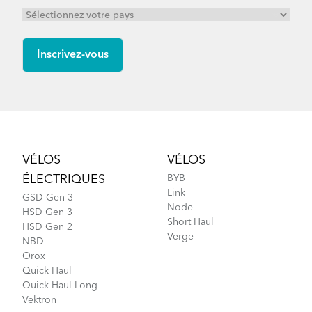
Verge S8i - Gen 1
Verge P10 - Gen 1
Footer
VÉLOS
VÉLOS
ÉLECTRIQUES
BYB
Verge D9 - Gen 1
Link
GSD Gen 3
Node
HSD Gen 3
Short Haul
HSD Gen 2
Verge
NBD
Orox
Quick Haul
Quick Haul Long
Vektron