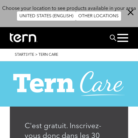
Skip to main content
Choose your location to see products available in your area
UNITED STATES (ENGLISH)
OTHER LOCATIONS
CHERCHER
BREADCRUMB
STARTSYTE
>
TERN CARE
C'est gratuit. Inscrivez-
vous donc dans les 30