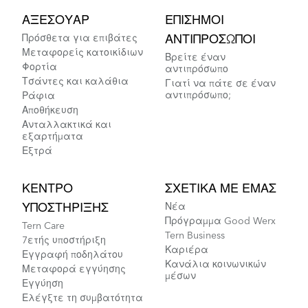
ΑΞΕΣΟΥΆΡ
ΕΠΊΣΗΜΟΙ
Πρόσθετα για επιβάτες
ΑΝΤΙΠΡΌΣΩΠΟΙ
Μεταφορείς κατοικίδιων
Βρείτε έναν
Φορτία
αντιπρόσωπο
Τσάντες και καλάθια
Γιατί να πάτε σε έναν
αντιπρόσωπο;
Ράφια
Αποθήκευση
Ανταλλακτικά και
εξαρτήματα
Εξτρά
ΚΈΝΤΡΟ
ΣΧΕΤΙΚΆ ΜΕ ΕΜΆΣ
ΥΠΟΣΤΉΡΙΞΗΣ
Νέα
Πρόγραμμα Good Werx
Tern Care
Tern Business
7ετής υποστήριξη
Καριέρα
Εγγραφή ποδηλάτου
Κανάλια κοινωνικών
Μεταφορά εγγύησης
μέσων
Εγγύηση
Ελέγξτε τη συμβατότητα