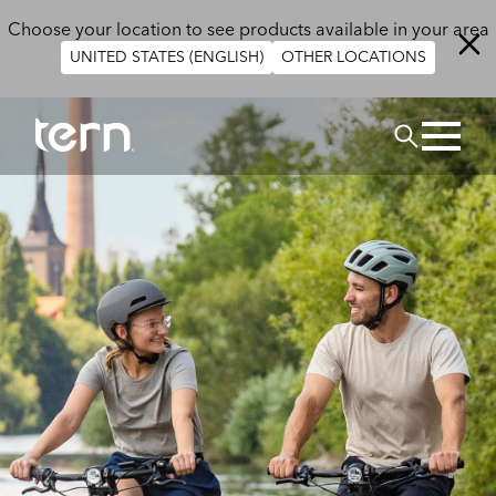
Παράκαμψη προς το κυρίως περιεχόμενο
Choose your location to see products available in your area
UNITED STATES (ENGLISH)
OTHER LOCATIONS
ΑΝΑΖΗΤΗΣ