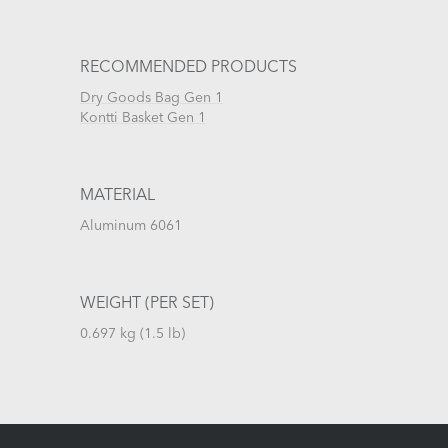
RECOMMENDED PRODUCTS
Dry Goods Bag Gen 1
Kontti Basket Gen 1
MATERIAL
Aluminum 6061
WEIGHT (PER SET)
0.697 kg (1.5 lb)