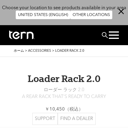
メインコンテンツに移動
Choose your location to see products available in your area
UNITED STATES (ENGLISH)
OTHER LOCATIONS
検索
パ
ホーム
>
ACCESSORIES
>
LOADER RACK 2.0
ン
く
ず
Loader Rack 2.0
ローダー ラック 2.0
A REAR RACK THAT’S READY TO CARRY
￥10,450（税込）
SUPPORT
FIND A DEALER