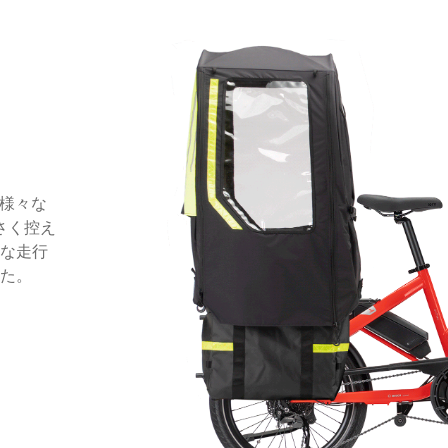
も様々な
さく控え
な走行
た。