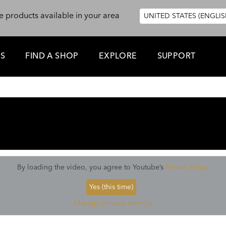
e products available in your area
UNITED STATES (ENGLIS
ES
FIND A SHOP
EXPLORE
SUPPORT
By loading the video, you agree to Youtube’s
Privacy Policy
Yes (this time)
Manage privacy settings