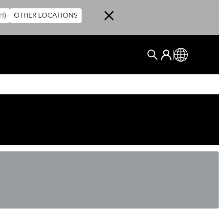
H)
OTHER LOCATIONS
User account me
ログイン
Global
検索