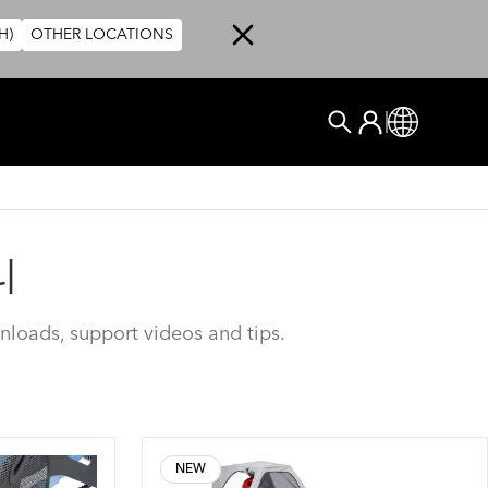
H)
OTHER LOCATIONS
User account me
로그인
Global
검색
리
nloads, support videos and tips.
NEW