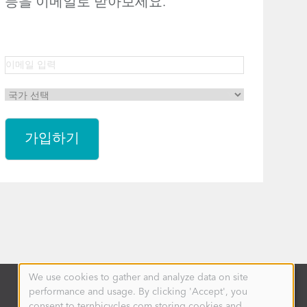
등을 이메일로 받아보세요.
We use cookies to gather and analyze data on site
Use
performance and usage. By clicking 'Accept', you
of
personal
consent to ternbicycles.com storing cookies and