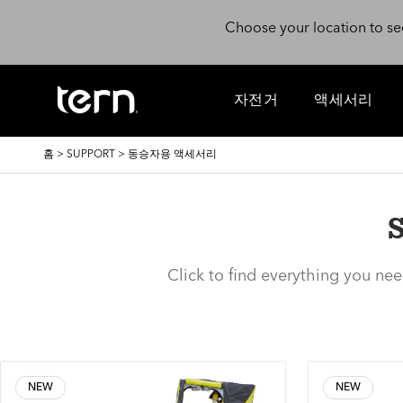
주요 콘텐츠로 건너뛰기
Choose your location to se
자전거
액세서리
이
홈
>
SUPPORT
>
동승자용 액세서리
동
경
로
Click to find everything you ne
NEW
NEW