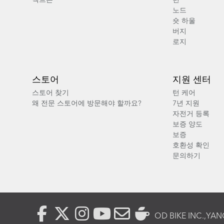
벡트론
턴
노드
숏 하울
버지
로지
스토어
지원 센터
스토어 찾기
턴 케어
왜 전문 스토어에 방문해야 할까요?
7년 지원
자전거 등록
보증 양도
보증
호환성 확인
문의하기
OD BIKE INC.,
YAN