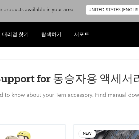
e products available in your area
UNITED STATES (ENGLIS
대리점 찾기
탐색하기
서포트
Support for 동승자용 액세서
ed to know about your Tern accessory. Find manual dow
NEW