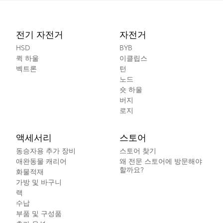
Footer
전기 자전거
자전거
HSD
BYB
퀵 하울
이클립스
벡트론
턴
노드
숏 하울
버지
로지
액세서리
스토어
동승자용 추가 장비
스토어 찾기
애완동물 캐리어
왜 전문 스토어에 방문해야
할까요?
화물적재
가방 및 바구니
랙
수납
부품 및 구성품