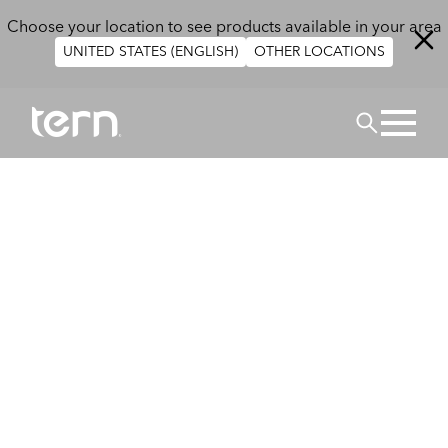
주요 콘텐츠로 건너뛰기
Choose your location to see products available in your area
UNITED STATES (ENGLISH)
OTHER LOCATIONS
검색