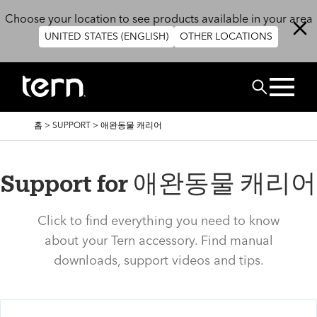
주요 콘텐츠로 건너뛰기
Choose your location to see products available in your area
UNITED STATES (ENGLISH)
OTHER LOCATIONS
검색
이
홈
>
SUPPORT
>
애완동물 캐리어
동
경
로
Support for 애완동물 캐리어
Click to find everything you need to know
about your Tern accessory. Find manual
downloads, support videos and tips.