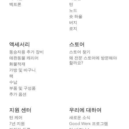
벡트론
턴
노드
숏 하울
버지
로지
액세서리
스토어
동승자용 추가 장비
스토어 찾기
애완동물 캐리어
왜 전문 스토어에 방문해야
할까요?
화물적재
가방 및 바구니
랙
수납
부품 및 구성품
추가 옵션
지원 센터
우리에 대하여
턴 케어
새로운 소식
7년 지원
Good Werx 프로그램