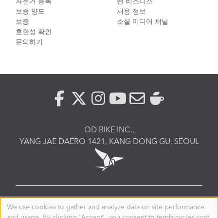
자전거 등록
턴 비즈니스
보증 양도
채용 정보
보증
소셜 미디어 채널
호환성 확인
문의하기
OD BIKE INC.,
YANG JAE DAERO 1421, KANG DONG GU, SEOUL
KOREA
We use cookies to gather and analyze data on site performance
Use
and usage. By clicking 'Accept', you consent to ternbicycles.com