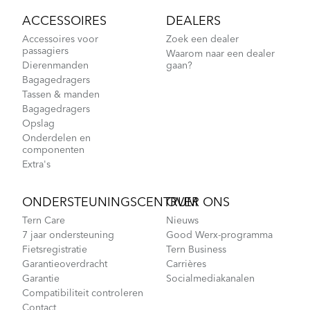
ACCESSOIRES
DEALERS
Accessoires voor
Zoek een dealer
passagiers
Waarom naar een dealer
Dierenmanden
gaan?
Bagagedragers
Tassen & manden
Bagagedragers
Opslag
Onderdelen en
componenten
Extra's
ONDERSTEUNINGSCENTRUM
OVER ONS
Tern Care
Nieuws
7 jaar ondersteuning
Good Werx-programma
Fietsregistratie
Tern Business
Garantieoverdracht
Carrières
Garantie
Socialmediakanalen
Compatibiliteit controleren
Contact