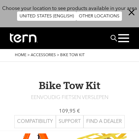
Overslaan en naar de inhoud gaan
Choose your location to see products available in your area
UNITED STATES (ENGLISH)
OTHER LOCATIONS
ZOEK
KRUIMELPAD
HOME
>
ACCESSORIES
>
BIKE TOW KIT
Bike Tow Kit
EENVOUDIG FIETSEN VERSLEPEN
109,95 €
COMPATIBILITY
SUPPORT
FIND A DEALER