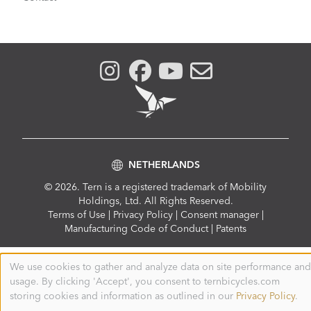
NETHERLANDS
© 2026. Tern is a registered trademark of Mobility
Holdings, Ltd. All Rights Reserved.
Compliance
Terms of Use
|
Privacy Policy
|
Consent manager
|
Menu
Manufacturing Code of Conduct
|
Patents
We use cookies to gather and analyze data on site performance and
Use
usage. By clicking 'Accept', you consent to ternbicycles.com
of
personal
storing cookies and information as outlined in our
Privacy Policy
.
data