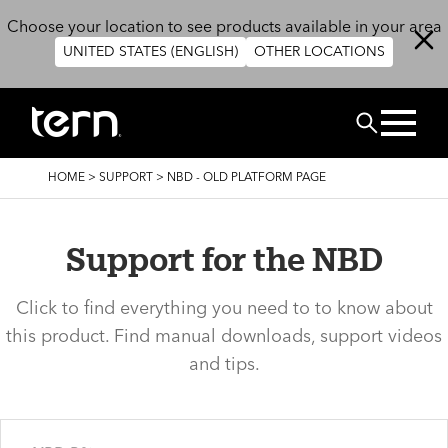
Overslaan en naar de inhoud gaan
Choose your location to see products available in your area
UNITED STATES (ENGLISH)
OTHER LOCATIONS
ZOEK
KRUIMELPAD
HOME
>
SUPPORT
>
NBD - OLD PLATFORM PAGE
Support for the NBD
Click to find everything you need to to know about
this product. Find manual downloads, support videos
and tips.