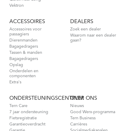
Vektron
ACCESSOIRES
DEALERS
Accessoires voor
Zoek een dealer
passagiers
Waarom naar een dealer
Dierenmanden
gaan?
Bagagedragers
Tassen & manden
Bagagedragers
Opslag
Onderdelen en
componenten
Extra's
ONDERSTEUNINGSCENTRUM
OVER ONS
Tern Care
Nieuws
7 jaar ondersteuning
Good Werx-programma
Fietsregistratie
Tern Business
Garantieoverdracht
Carrières
Garantie
Socialmediakanalen