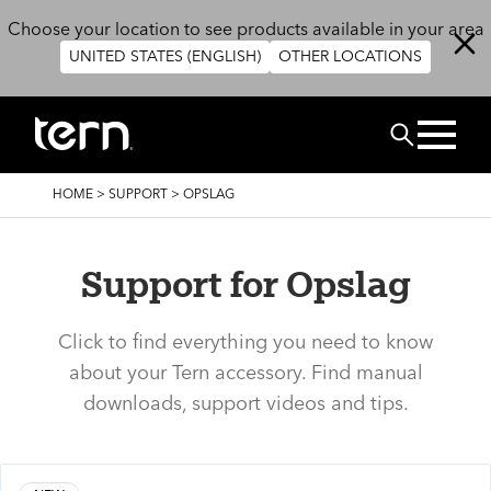
Overslaan en naar de inhoud gaan
Choose your location to see products available in your area
UNITED STATES (ENGLISH)
OTHER LOCATIONS
ZOEK
KRUIMELPAD
HOME
>
SUPPORT
>
OPSLAG
Support for Opslag
Click to find everything you need to know
about your Tern accessory. Find manual
downloads, support videos and tips.