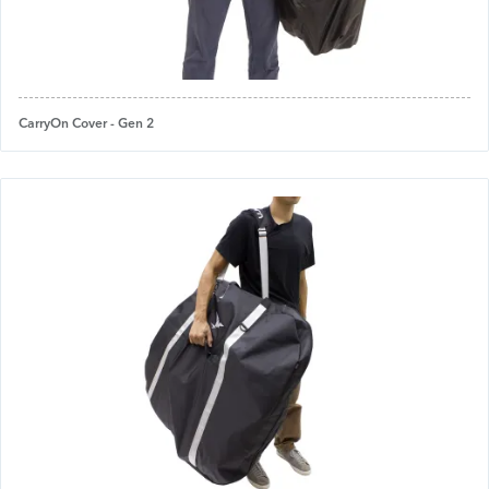
CarryOn Cover - Gen 2