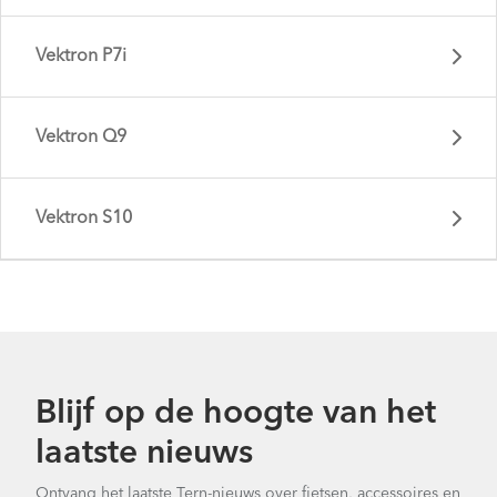
Vektron P7i
Vektron Q9
Vektron S10
Vektron P5i - Gen 4
Blijf op de hoogte van het
laatste nieuws
Vektron P7i - Gen 4
Ontvang het laatste Tern-nieuws over fietsen, accessoires en