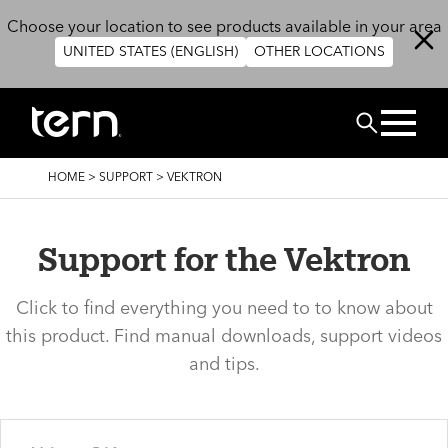
Overslaan en naar de inhoud gaan
Choose your location to see products available in your area
UNITED STATES (ENGLISH)
OTHER LOCATIONS
ZOEK
KRUIMELPAD
HOME
>
SUPPORT
>
VEKTRON
Support for the Vektron
Click to find everything you need to to know about
this product. Find manual downloads, support videos
and tips.