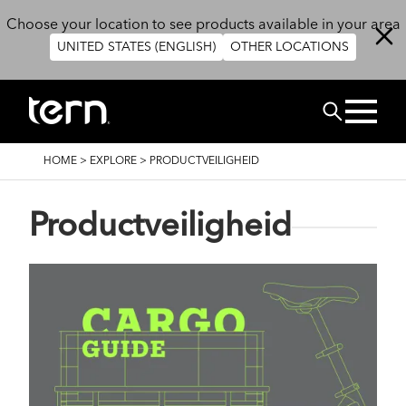
Overslaan en naar de inhoud gaan
Choose your location to see products available in your area
UNITED STATES (ENGLISH)
OTHER LOCATIONS
ZOEK
KRUIMELPAD
HOME
>
EXPLORE
>
PRODUCTVEILIGHEID
Productveiligheid