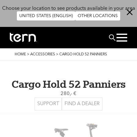
Overslaan en naar de inhoud gaan
Choose your location to see products available in your area
UNITED STATES (ENGLISH)
OTHER LOCATIONS
ZOEK
KRUIMELPAD
HOME
>
ACCESSORIES
>
CARGO HOLD 52 PANNIERS
Cargo Hold 52 Panniers
280,- €
SUPPORT
FIND A DEALER