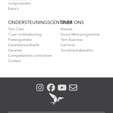
componenten
Extra's
ONDERSTEUNINGSCENTRUM
OVER ONS
Tern Care
Nieuws
7 jaar ondersteuning
Good Werx-programma
Fietsregistratie
Tern Business
Garantieoverdracht
Carrières
Garantie
Socialmediakanalen
Compatibiliteit controleren
Contact