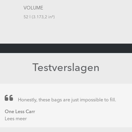
VOLUME
52 l (3.173,2 in³)
Testverslagen
Honestly, these bags are just impossible to fill.
One Less Carr
Lees meer
over
What's