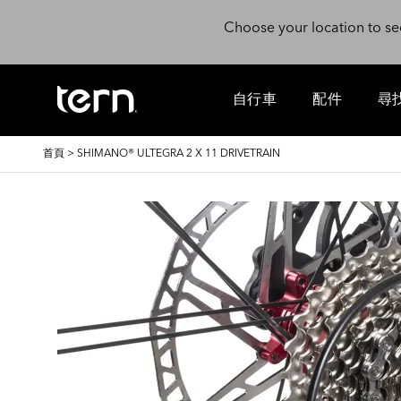
移至主內容
Choose your location to se
自行車
配件
尋
導
首頁
>
SHIMANO® ULTEGRA 2 X 11 DRIVETRAIN
航
連
結