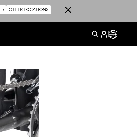
H)
OTHER LOCATIONS
User account me
登入
Global
搜尋