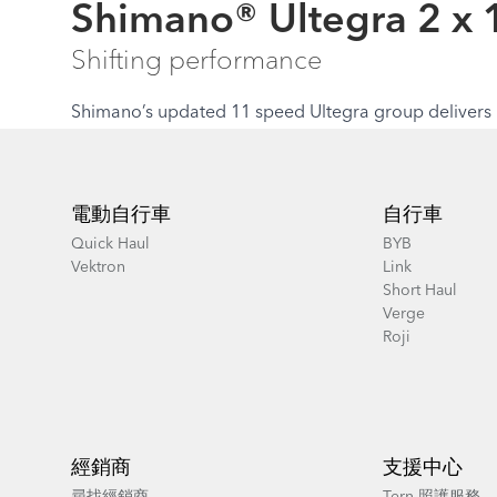
Shimano® Ultegra 2 x 1
Shifting performance
Shimano’s updated 11 speed Ultegra group delivers 
Footer
電動自行車
自行車
Quick Haul
BYB
Vektron
Link
Short Haul
Verge
Roji
經銷商
支援中心