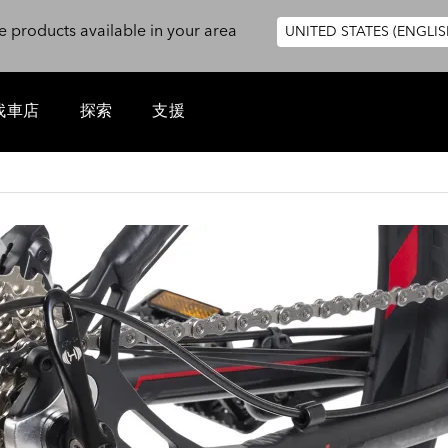
e products available in your area
UNITED STATES (ENGLIS
找車店
探索
支援