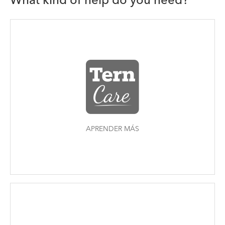
What kind of help do you need?
APRENDER MÁS