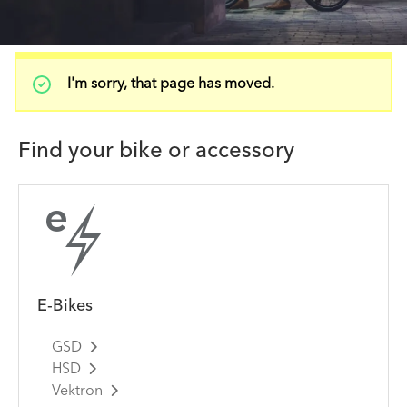
Status
I'm sorry, that page has moved.
message
Find your bike or accessory
E-Bikes
GSD
HSD
Vektron