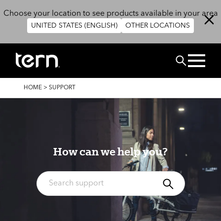
Skip to main content
Choose your location to see products available in your area
UNITED STATES (ENGLISH)
OTHER LOCATIONS
BUSCAR
BREADCRUMB
HOME
>
SUPPORT
How can we help you?
BUSCAR