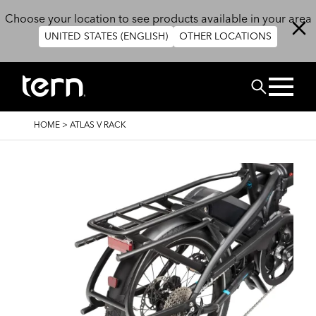
Skip to main content
Choose your location to see products available in your area
UNITED STATES (ENGLISH)
OTHER LOCATIONS
BUSCAR
BREADCRUMB
HOME
>
ATLAS V RACK