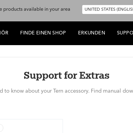
e products available in your area
UNITED STATES (ENGLIS
HÖR
FINDE EINEN SHOP
ERKUNDEN
SUPP
Support for Extras
ed to know about your Tern accessory. Find manual dow