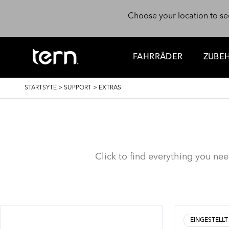
Skip to main content
Choose your location to se
FAHRRÄDER
ZUBE
BREADCRUMB
STARTSYTE
>
SUPPORT
>
EXTRAS
Click to find everything you ne
EINGESTELLT