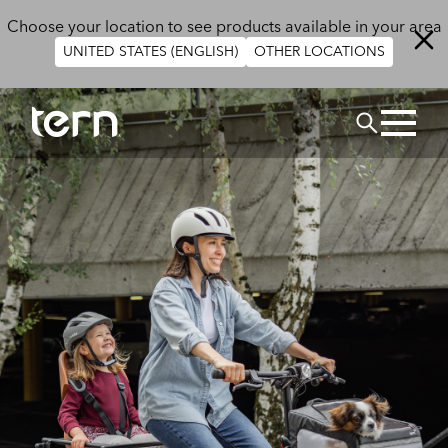
Skip to main content
Choose your location to see products available in your area
UNITED STATES (ENGLISH)
OTHER LOCATIONS
SUCHEN