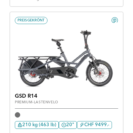
PREISGEKRÖNT
GSD R14
PREMIUM-LASTENVELO
210 kg (463 lb)
20"
CHF 9499.-