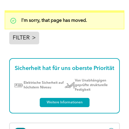
Status
I'm sorry, that page has moved.
message
FILTER
>
Sicherheit hat für uns oberste Priorität
Von Unabhängigen
Elektrische Sicherheit auf
geprüfte strukturelle
höchstem Niveau
Festigkeit
Weitere Informationen