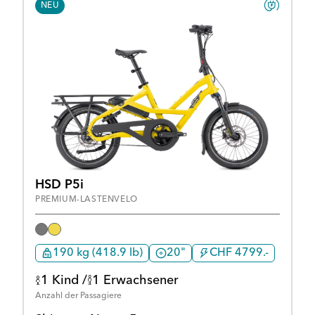
NEU
HSD P5i
PREMIUM-LASTENVELO
190 kg (418.9 lb)
20"
CHF 4799.-
1 Kind /
1 Erwachsener
Anzahl der Passagiere