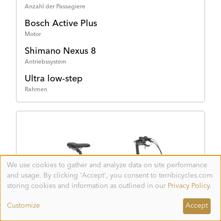
Anzahl der Passagiere
Bosch Active Plus
Motor
Shimano Nexus 8
Antriebssystem
Ultra low-step
Rahmen
We use cookies to gather and analyze data on site performance
Use
and usage. By clicking 'Accept', you consent to ternbicycles.com
of
personal
storing cookies and information as outlined in our
Privacy Policy
.
data
and
Customize
Accept
cookies