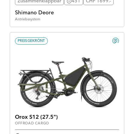
Zusammenklappbar
451
CHF 1699.-
Shimano Deore
Antriebssystem
PREISGEKRÖNT
Orox S12 (27.5")
OFFROAD CARGO