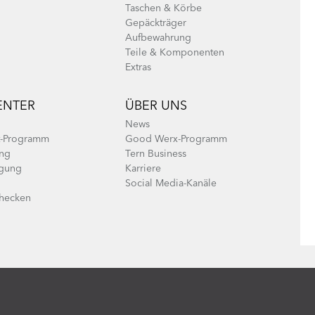
Taschen & Körbe
Gepäckträger
Aufbewahrung
Teile & Komponenten
Extras
ENTER
ÜBER UNS
News
t-Programm
Good Werx-Programm
ung
Tern Business
agung
Karriere
Social Media-Kanäle
checken