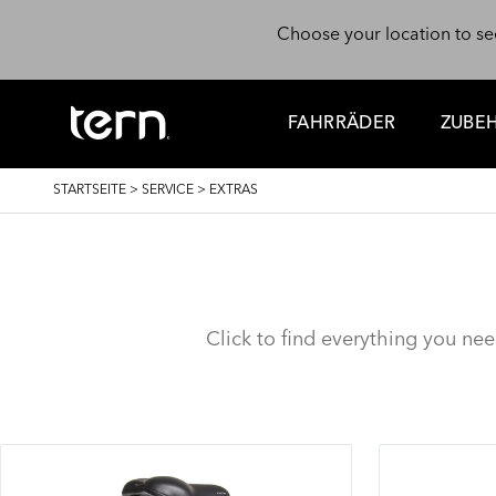
Direkt zum Inhalt
Choose your location to se
FAHRRÄDER
ZUBE
PFADNAVIGATION
STARTSEITE
>
SERVICE
>
EXTRAS
Click to find everything you ne