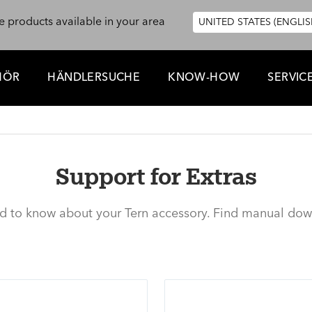
e products available in your area
UNITED STATES (ENGLIS
HÖR
HÄNDLERSUCHE
KNOW-HOW
SERVIC
Support for Extras
ed to know about your Tern accessory. Find manual dow